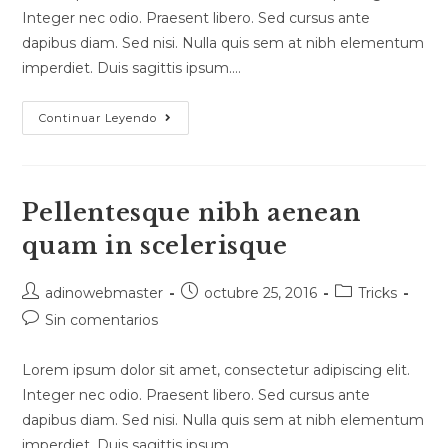
entrada:
Integer nec odio. Praesent libero. Sed cursus ante
dapibus diam. Sed nisi. Nulla quis sem at nibh elementum
imperdiet. Duis sagittis ipsum.…
Conubia
Continuar Leyendo
Nostra
Per
Inceptos
Himenaeos
Pellentesque nibh aenean
quam in scelerisque
Autor
Publicación
Categoría
adinowebmaster
octubre 25, 2016
Tricks
de
de
de
Comentarios
Sin comentarios
la
la
la
de
entrada:
entrada:
entrada:
la
Lorem ipsum dolor sit amet, consectetur adipiscing elit.
entrada:
Integer nec odio. Praesent libero. Sed cursus ante
dapibus diam. Sed nisi. Nulla quis sem at nibh elementum
imperdiet. Duis sagittis ipsum.…