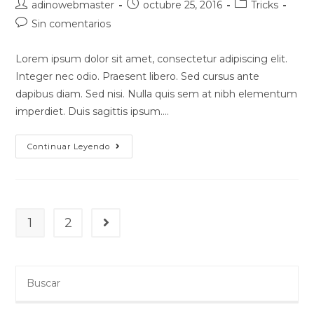
Autor
Publicación
Categoría
adinowebmaster
octubre 25, 2016
Tricks
de
de
de
Comentarios
Sin comentarios
la
la
la
de
entrada:
entrada:
entrada:
la
Lorem ipsum dolor sit amet, consectetur adipiscing elit.
entrada:
Integer nec odio. Praesent libero. Sed cursus ante
dapibus diam. Sed nisi. Nulla quis sem at nibh elementum
imperdiet. Duis sagittis ipsum.…
Luctus
Continuar Leyendo
Non
Massa
Fusce
Ac
Turpis
Quis
1
2
Ir a la página siguiente
Buscar
en
esta