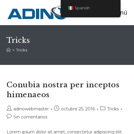
Saltar
Spanish
al
Menú
contenido
Tricks
>
Tricks
Conubia nostra per inceptos
himenaeos
Autor
Publicación
Categoría
adinowebmaster
octubre 25, 2016
Tricks
de
de
de
Comentarios
Sin comentarios
la
la
la
de
entrada:
entrada:
entrada:
la
Lorem ipsum dolor sit amet, consectetur adipiscing elit.