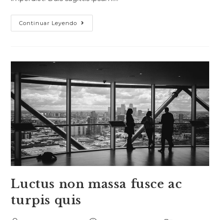
Pellentesque
Continuar Leyendo
Nibh
Aenean
Quam
In
Scelerisque
Luctus non massa fusce ac
turpis quis