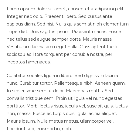
la
la
entrada:
entrada:
Lorem ipsum dolor sit amet, consectetur adipiscing elit.
Integer nec odio. Praesent libero. Sed cursus ante
dapibus diam. Sed nisi. Nulla quis sem at nibh elementum
imperdiet. Duis sagittis ipsum. Praesent mauris. Fusce
nec tellus sed augue semper porta. Mauris massa.
Vestibulum lacinia arcu eget nulla. Class aptent taciti
sociosqu ad litora torquent per conubia nostra, per
inceptos himenaeos.
Curabitur sodales ligula in libero. Sed dignissim lacinia
nunc. Curabitur tortor. Pellentesque nibh. Aenean quam.
In scelerisque sem at dolor. Maecenas mattis. Sed
convallis tristique sem. Proin ut ligula vel nunc egestas
porttitor. Morbi lectus risus, iaculis vel, suscipit quis, luctus
non, massa. Fusce ac turpis quis ligula lacinia aliquet.
Mauris ipsum. Nulla metus metus, ullamcorper vel,
tincidunt sed, euismod in, nibh.