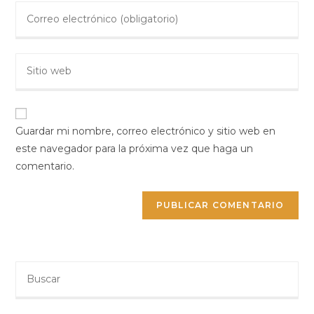
Introduce
o
tu
nombre
dirección
de
Introduce
de
usuario
la
correo
para
URL
para
comentar
de
comentar
tu
Guardar mi nombre, correo electrónico y sitio web en
web
este navegador para la próxima vez que haga un
(opcional)
comentario.
Buscar
en
esta