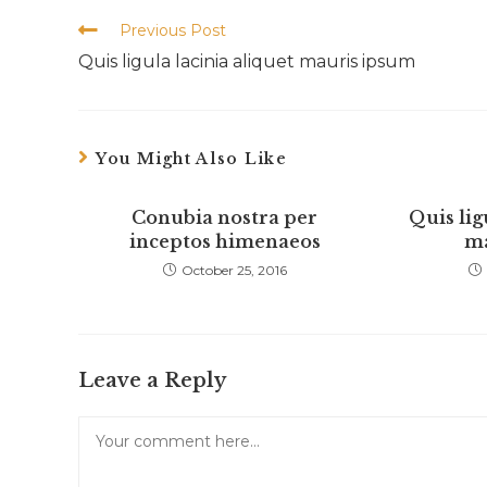
content
Read
Previous Post
more
Quis ligula lacinia aliquet mauris ipsum
articles
You Might Also Like
Conubia nostra per
Quis lig
inceptos himenaeos
ma
October 25, 2016
Leave a Reply
Comment