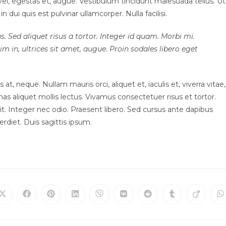
t vel, egestas et, augue. Vestibulum tincidunt malesuada tellus. Ut
n dui quis est pulvinar ullamcorper. Nulla facilisi.
s. Sed aliquet risus a tortor. Integer id quam. Morbi mi.
sim in, ultrices sit amet, augue. Proin sodales libero eget
at, neque. Nullam mauris orci, aliquet et, iaculis et, viverra vitae,
nas aliquet mollis lectus. Vivamus consectetuer risus et tortor.
t. Integer nec odio. Praesent libero. Sed cursus ante dapibus
rdiet. Duis sagittis ipsum.
Opens
Opens
Opens
Opens
Opens
Opens
Opens
Opens
Opens
O
in
in
in
in
in
in
in
in
in
in
a
a
a
a
a
a
a
a
a
a
new
new
new
new
new
new
new
new
new
n
window
window
window
window
window
window
window
window
window
w