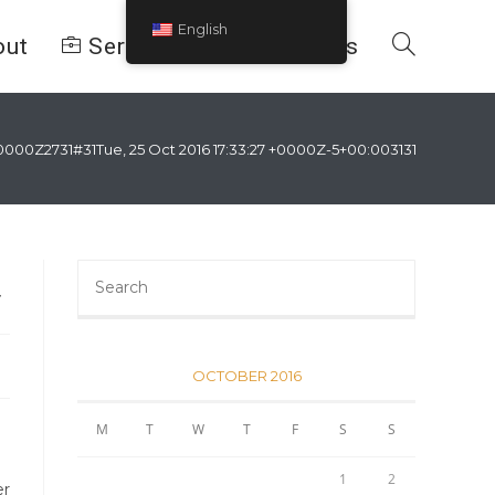
English
out
Services
Contac Us
7 +0000Z2731#31Tue, 25 Oct 2016 17:33:27 +0000Z-5+00:003131+00:00x3
t
Search
this
website
OCTOBER 2016
M
T
W
T
F
S
S
d
1
2
er