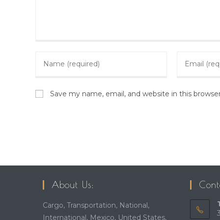
Enter
Enter
your
your
name
email
or
Save my name, email, and website in this browse
address
username
to
to
comment
comment
About Us:
Cont
Cargo, Transportation, National,
International, Mexico, United States,