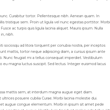
ia nunc. Curabitur tortor. Pellentesque nibh. Aenean quam. In
s tristique sem. Proin ut ligula vel nunc egestas porttitor. Morb
. Fusce ac turpis quis ligula lacinia aliquet. Mauris ipsum. Nulla
in, nibh.
i sociosqu ad litora torquent per conubia nostra, per inceptos
unt mattis, tortor neque adipiscing diam, a cursus ipsum ante
otenti. Nunc feugiat mi a tellus consequat imperdiet. Vestibulum
to eu magna luctus suscipit. Sed lectus. Integer euismod lacus
assa mattis sem, at interdum magna augue eget diam.
ultrices posuere cubilia Curae; Morbi lacinia molestie dui.
 amet augue congue elementum. Morbi in ipsum sit amet pede