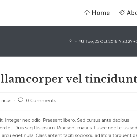
Home
Ab
>
#!31Tue, 25 Oct 2016 17:33:2
llamcorper vel tincidun
t
Post
Tricks
0 Comments
gory:
comments:
t. Integer nec odio. Praesent libero. Sed cursus ante dapibus
rdiet. Duis sagittis ipsum. Praesent mauris. Fusce nec tellus se
rcu eget nulla. Class aptent taciti sociosqu ad litora torquent p