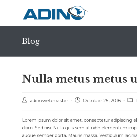
Skip
to
content
Blog
Nulla metus metus u
Post
Post
Pos
adinowebmaster
October 25, 2016
author:
published:
cate
Lorem ipsum dolor sit amet, consectetur adipiscing eli
diam. Sed nisi. Nulla quis sem at nibh elementum impe
augue semper porta. Mauris massa. Vestibulum lacinia a