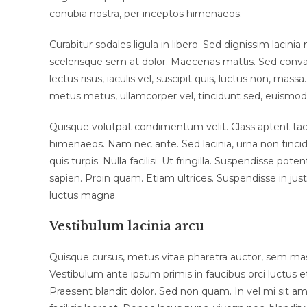
conubia nostra, per inceptos himenaeos.
Curabitur sodales ligula in libero. Sed dignissim lacin
scelerisque sem at dolor. Maecenas mattis. Sed convalli
lectus risus, iaculis vel, suscipit quis, luctus non, massa
metus metus, ullamcorper vel, tincidunt sed, euismod 
Quisque volutpat condimentum velit. Class aptent tacit
himenaeos. Nam nec ante. Sed lacinia, urna non tincid
quis turpis. Nulla facilisi. Ut fringilla. Suspendisse p
sapien. Proin quam. Etiam ultrices. Suspendisse in jus
luctus magna.
Vestibulum lacinia arcu
Quisque cursus, metus vitae pharetra auctor, sem m
Vestibulum ante ipsum primis in faucibus orci luctus et 
Praesent blandit dolor. Sed non quam. In vel mi sit