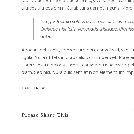
facilisis laoreet. Donec lacus nunc, viverra nec, blandi
ultrices ultrices enim. Curabitur sit amet mauris. Morbi i
Integer lacinia sollicitudin massa. Cras metu
Quisque nisl felis, venenatis tristique, dignis
ante.
Aenean lectus elit, fermentum non, convallis id, sagittis 
ligula. Nulla ut felis in purus aliquam imperdiet. Maece
Lorem ipsum dolor sit amet, consectetur adipiscing eli
diam. Sed nisi. Nulla quis sem at nibh elementum impe
TAGS:
TRICKS
Share
Please Share This
this